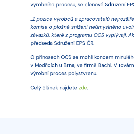
výrobního procesu, se členové Sdružení EPS p
„Z pozice výrobců a zpracovatelů nejrozšíř
komise o plošné snížení neúmyslného uvolň
závazků, které z programu OCS vyplývají. Akt
předseda Sdružení EPS ČR.
O přínosech OCS se mohli koncem minulého 
v Modřicích u Brna, ve firmě Bachl. V továr
výrobní proces polystyrenu.
Celý článek najdete
zde
.