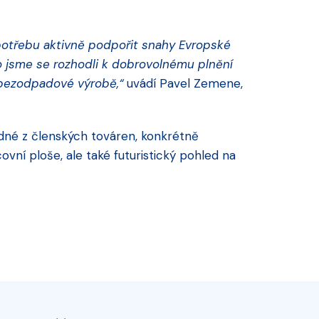
 potřebu aktivně podpořit snahy Evropské
o jsme se rozhodli k dobrovolnému plnění
 o bezodpadové výrobě,“
uvádí Pavel Zemene,
dné z členských továren, konkrétně
vní ploše, ale také futuristický pohled na