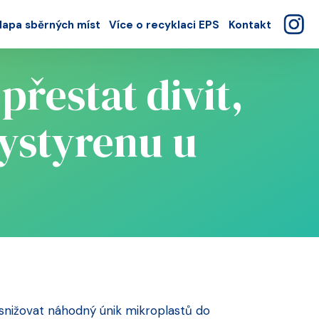
apa sběrných míst
Více o recyklaci EPS
Kontakt
přestat divit,
ystyrenu u
nižovat náhodný únik mikroplastů do