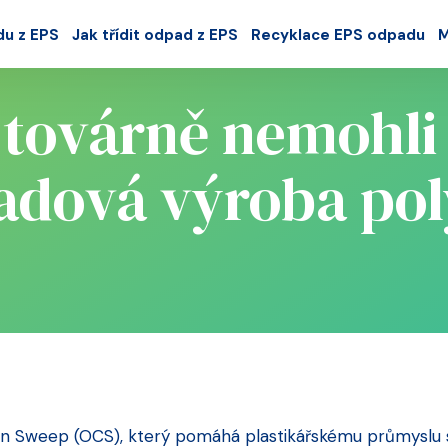
du z EPS
Jak třídit odpad z EPS
Recyklace EPS odpadu
M
 továrně nemohli 
adová výroba pol
 Sweep (OCS), který pomáhá plastikářskému průmyslu s