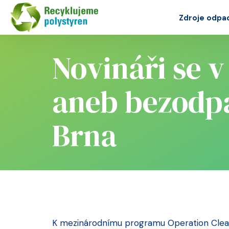
Zdroje odpa
Novináři se v
aneb bezodp
Brna
K mezinárodnímu programu Operation Clean