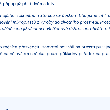
řipojili již před dvěma lety.
enějšího izolačního materiálu na českém trhu jsme cítili
ování mikroplastů z výroby do životního prostředí. Prot
uálně jsou již všichni naši členové držiteli certifikátu
měsíce přesvědčit i samotní novináři na presstripu v je
ně na ně ovšem nečekal pouze příkladný pořádek na praco