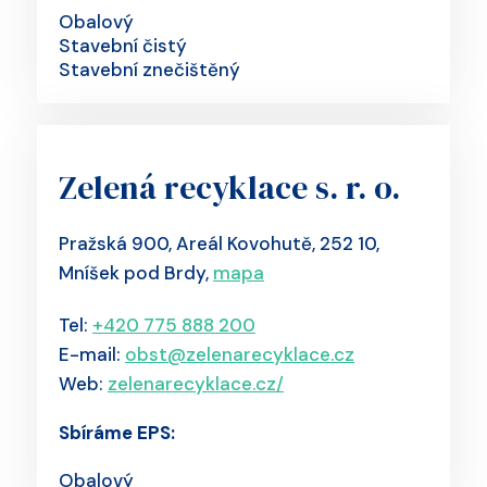
Obalový
Stavební čistý
Stavební znečištěný
Zelená recyklace s. r. o.
Pražská 900, Areál Kovohutě, 252 10,
Mníšek pod Brdy,
mapa
Tel:
+420 775 888 200
E-mail:
obst@zelenarecyklace.cz
Web:
zelenarecyklace.cz/
Sbíráme EPS:
Obalový