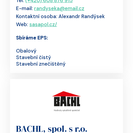
Tel:
(+420) 608 876 915
E-mail:
randyseka@email.cz
Kontaktní osoba: Alexandr Randýsek
Web:
sasapol.cz/
Sbíráme EPS:
Obalový
Stavební čistý
Stavební znečištěný
BACHL, spol. s r.o.