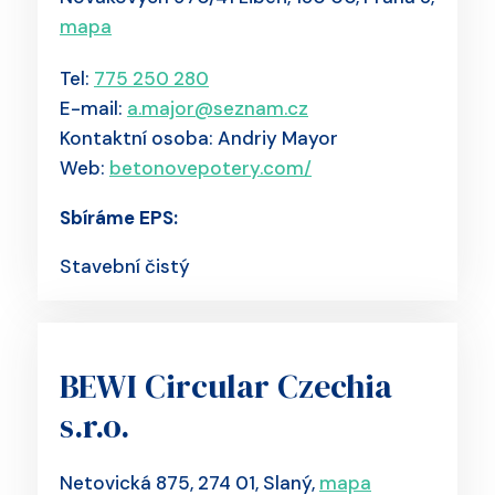
mapa
Tel:
775 250 280
E-mail:
a.major@seznam.cz
Kontaktní osoba: Andriy Mayor
Web:
betonovepotery.com/
Sbíráme EPS:
Stavební čistý
BEWI Circular Czechia
s.r.o.
Netovická 875, 274 01, Slaný,
mapa