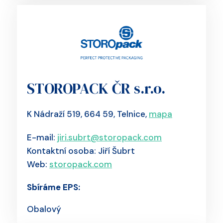
STOROPACK ČR s.r.o.
K Nádraží 519, 664 59, Telnice,
mapa
E-mail:
jiri.subrt@storopack.com
Kontaktní osoba: Jiří Šubrt
Web:
storopack.com
Sbíráme EPS:
Obalový