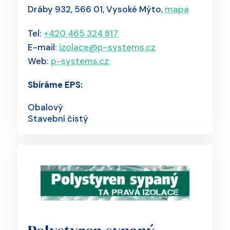
Dráby 932, 566 01, Vysoké Mýto,
mapa
Tel:
+420 465 324 817
E-mail:
izolace@p-systems.cz
Web:
p-systems.cz
Sbíráme EPS:
Obalový
Stavební čistý