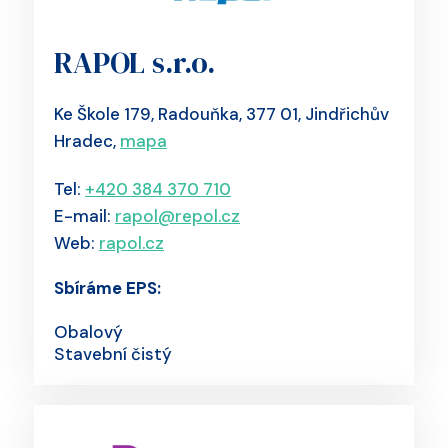
RAPOL s.r.o.
Ke Škole 179, Radouňka, 377 01, Jindřichův
Hradec,
mapa
Tel:
+420 384 370 710
E-mail:
rapol@repol.cz
Web:
rapol.cz
Sbíráme EPS:
Obalový
Stavební čistý