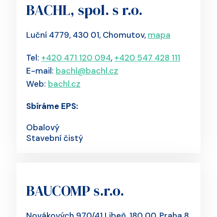
BACHL, spol. s r.o.
Luční 4779, 430 01, Chomutov,
mapa
Tel:
+420 471 120 094
,
+420 547 428 111
E-mail:
bachl@bachl.cz
Web:
bachl.cz
Sbíráme EPS:
Obalový
Stavební čistý
BAUCOMP s.r.o.
Novákových 970/41 Libeň, 180 00, Praha 8,