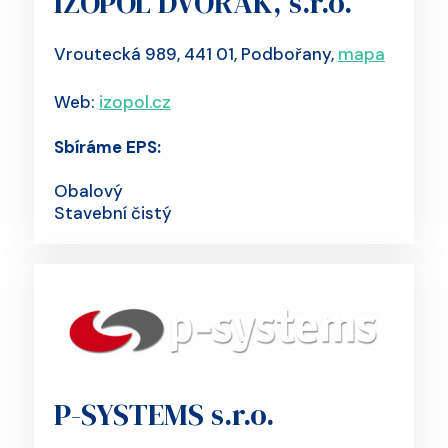
IZOPOL DVOŘÁK, s.r.o.
Vroutecká 989, 441 01, Podbořany,
mapa
Web:
izopol.cz
Sbíráme EPS:
Obalový
Stavební čistý
P-SYSTEMS s.r.o.