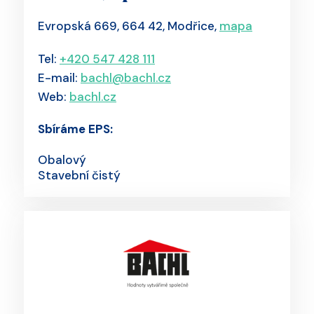
Evropská 669, 664 42, Modřice,
mapa
Tel:
+420 547 428 111
E-mail:
bachl@bachl.cz
Web:
bachl.cz
Sbíráme EPS:
Obalový
Stavební čistý