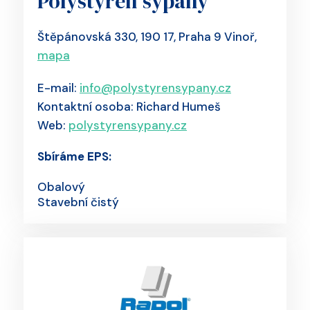
Polystyren sypaný
Štěpánovská 330, 190 17, Praha 9 Vinoř,
mapa
E-mail:
info@polystyrensypany.cz
Kontaktní osoba: Richard Humeš
Web:
polystyrensypany.cz
Sbíráme EPS:
Obalový
Stavební čistý