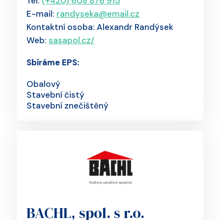
Tel:
(+420) 608 876 915
E-mail:
randyseka@email.cz
Kontaktní osoba: Alexandr Randýsek
Web:
sasapol.cz/
Sbíráme EPS:
Obalový
Stavební čistý
Stavební znečištěný
BACHL, spol. s r.o.