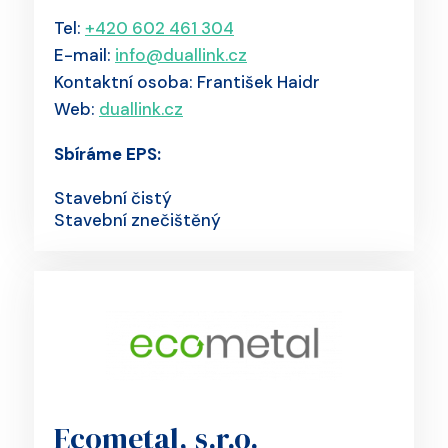
Tel:
+420 602 461 304
E-mail:
info@duallink.cz
Kontaktní osoba: František Haidr
Web:
duallink.cz
Sbíráme EPS:
Stavební čistý
Stavební znečištěný
Ecometal, s.r.o.