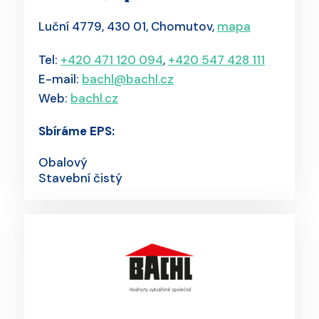
Luční 4779, 430 01, Chomutov,
mapa
Tel:
+420 471 120 094
,
+420 547 428 111
E-mail:
bachl@bachl.cz
Web:
bachl.cz
Sbíráme EPS:
Obalový
Stavební čistý