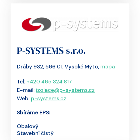
P-SYSTEMS s.r.o.
Dráby 932, 566 01, Vysoké Mýto,
mapa
Tel:
+420 465 324 817
E-mail:
izolace@p-systems.cz
Web:
p-systems.cz
Sbíráme EPS:
Obalový
Stavební čistý