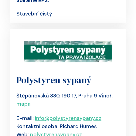
Sbíráme EPS:
Stavební čistý
Polystyren sypaný
Štěpánovská 330, 190 17, Praha 9 Vinoř,
mapa
E-mail:
info@polystyrensypany.cz
Kontaktní osoba: Richard Humeš
Web:
polystyrensypany.cz