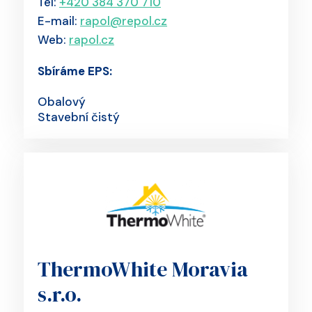
Tel:
+420 384 370 710
E-mail:
rapol@repol.cz
Web:
rapol.cz
Sbíráme EPS:
Obalový
Stavební čistý
ThermoWhite Moravia
s.r.o.