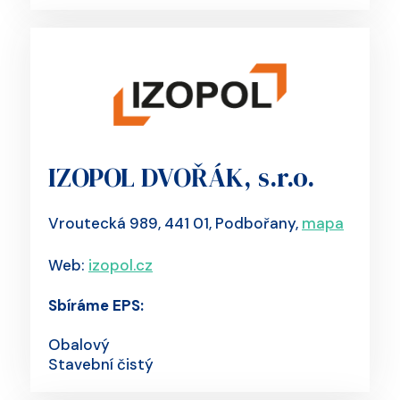
IZOPOL DVOŘÁK, s.r.o.
Vroutecká 989, 441 01, Podbořany,
mapa
Web:
izopol.cz
Sbíráme EPS:
Obalový
Stavební čistý