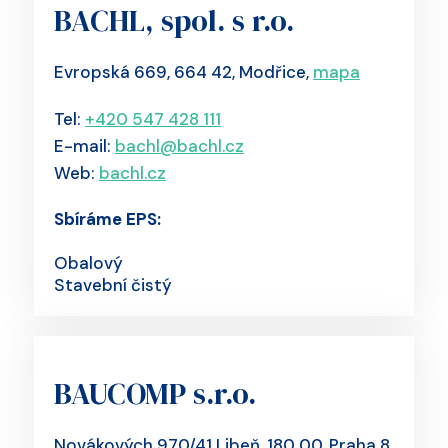
BACHL, spol. s r.o.
Evropská 669, 664 42, Modřice,
mapa
Tel:
+420 547 428 111
E-mail:
bachl@bachl.cz
Web:
bachl.cz
Sbíráme EPS:
Obalový
Stavební čistý
BAUCOMP s.r.o.
Novákových 970/41 Libeň, 180 00, Praha 8,